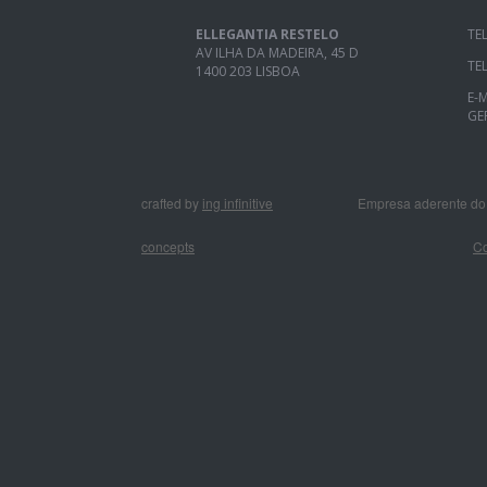
ELLEGANTIA RESTELO
TE
AV ILHA DA MADEIRA, 45 D
TE
1400 203 LISBOA
E-M
GE
crafted by
ing infinitive
Empresa aderente d
concepts
Co