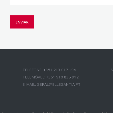
TELEFONE: +351 213 017 194
S
TELEMÓVEL: +351 910 835 912
E-MAIL:
GERAL@ELLEGANTIA.PT