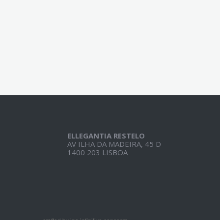
ELLEGANTIA RESTELO
AV ILHA DA MADEIRA, 45 D
1400 203 LISBOA